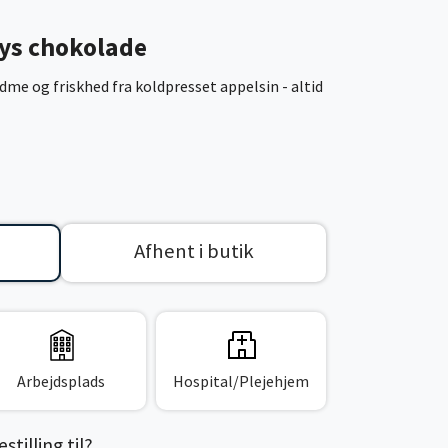
lys chokolade
me og friskhed fra koldpresset appelsin - altid
Afhent i butik
Arbejdsplads
Hospital/Plejehjem
tilling til?