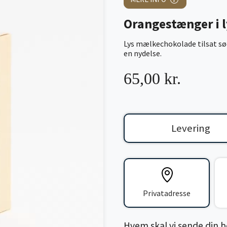
Orangestænger i 
Lys mælkechokolade tilsat sød
en nydelse.
65,00 kr.
Levering
Privatadresse
Hvem skal vi sende din bes