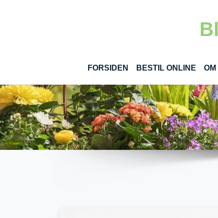
Gå til hoved-indhold
B
(CUR
FORSIDEN
BESTIL ONLINE
OM